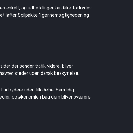
es enkelt, og udbetalinger kan ikke fortrydes
mlet løfter Spilpakke 1 gennemsigtigheden og
ider der sender trafik videre, bliver
re havner steder uden dansk beskyttelse.
til udbydere uden tilladelse. Samtidig
egler, og økonomien bag dem bliver sværere