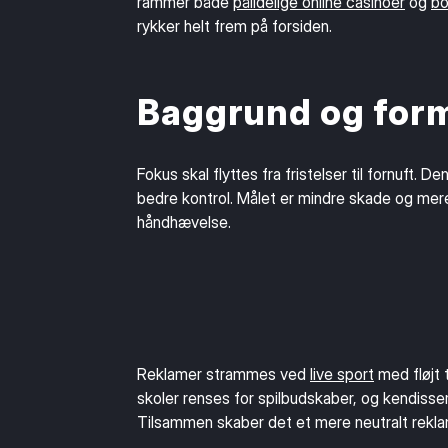
rammer både
pålidelige online casinoer
og
b
rykker helt frem på forsiden.
Baggrund og for
Fokus skal flyttes fra fristelser til fornuft
bedre kontrol. Målet er mindre skade og mere
håndhævelse.
Reklamer strammes ved
live sport
med fløjt t
skoler renses for spilbudskaber, og kendisser
Tilsammen skaber det et mere neutralt reklam