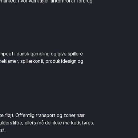
arked, hvor værktøjer til kontrol af forbrug
empoet i dansk gambling og give spillere
eklamer, spillerkonti, produktdesign og
ste fløjt. Offentlig transport og zoner nær
ldersfiltre, ellers må der ikke markedsføres.
st.