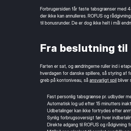
Forbrugersiden får faste tabsgrænser med 48 t
der ikke kan annulleres. ROFUS og rådgivning
til bonusrunder. De er dog ikke helt i mål endn
Fra beslutning til
Farten er sat, og ændringerne ruller ind i eta
hverdagen for danske spillere, så styring af 
greb på kontoniveau, så
ansvarligt spil
bliver 
Fast personlig tabsgrænse pr. udbyder m
Automatisk log ud efter 15 minutters inakt
Udbetalinger kan ikke fortrydes efter an
Synlig forbrugsoversigt før hver indbetali
Direkte adgang til ROFUS og rådgivning fra