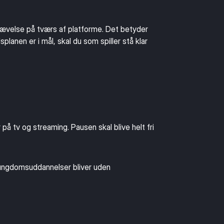
hævelse på tværs af platforme. Det betyder
lanen er i mål, skal du som spiller stå klar
 på tv og streaming. Pausen skal blive helt fri
t ungdomsuddannelser bliver uden