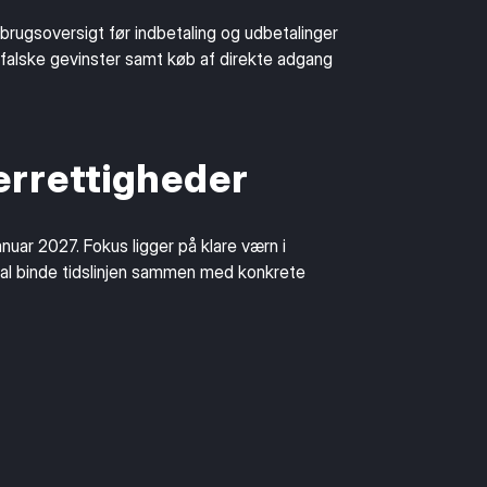
rbrugsoversigt før indbetaling og udbetalinger
 falske gevinster samt køb af direkte adgang
lerrettigheder
anuar 2027. Fokus ligger på klare værn i
skal binde tidslinjen sammen med konkrete