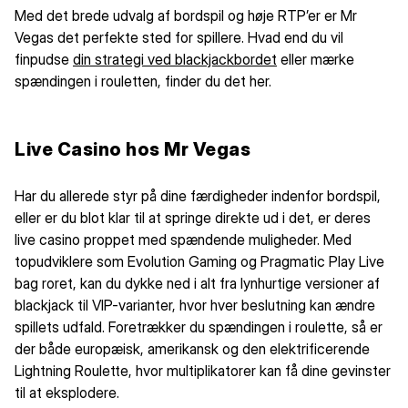
Med det brede udvalg af bordspil og høje RTP’er er Mr
Vegas det perfekte sted for spillere. Hvad end du vil
finpudse
din strategi ved blackjackbordet
eller mærke
spændingen i rouletten, finder du det her.
Live Casino hos Mr Vegas
Har du allerede styr på dine færdigheder indenfor bordspil,
eller er du blot klar til at springe direkte ud i det, er deres
live casino proppet med spændende muligheder. Med
topudviklere som Evolution Gaming og Pragmatic Play Live
bag roret, kan du dykke ned i alt fra lynhurtige versioner af
blackjack til VIP-varianter, hvor hver beslutning kan ændre
spillets udfald. Foretrækker du spændingen i roulette, så er
der både europæisk, amerikansk og den elektrificerende
Lightning Roulette, hvor multiplikatorer kan få dine gevinster
til at eksplodere.