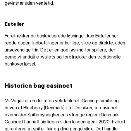
gevinster uden ventetid.
Euteller
Foretrækker du bankbaserede løsninger, kan Euteller her
redde dagen. Indbetalinger er hurtige, sikre og direkte, uden
unødvendige trin. Det er en god løsning for spillere, der
gerne vil undgå e-wallets og foretrækker den traditionelle
bankoverførsel.
Historien bag casinoet
Mr Vegas er en del af en veletableret iGaming-familie og
drives af Blueberry (Denmark) Ltd. De sikrer, at casinoet
overholder
Spillemyndighedens
strenge regler i Danmark.
Casinoet har haft sin licens siden lanceringen i 2020, hvilket
garanterer, at spil er fair og dine penge sikre. Det handler