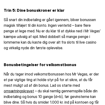
Trin 5: Dine bonuskroner er klar
Så snart din indbetaling er gået igennem, bliver bonussen
magisk tilføjet til din konto. Ingen ventetid – bare flere
penge at lege med. Nu er du klar til at dykke ned i Mr Vegas’
kæmpe udvalg af spil. Med dobbelt så mange penge i
lommerne kan du kaste dig over alt fra slots til live casino
og virkelig nyde din første oplevelse.
Bonusbetingelser for velkomstbonus
Når du tager imod velkomstbonussen hos Mr Vegas, er der
et par vigtige ting at holde styr på for at sikre, at du får
mest muligt ud af din bonus. Lad os starte med
omsætningskravet
– du skal nemlig gennemspille både din
indbetaling og bonus 10 gange (d+b), før gevinsterne kan
blive dine. Så hvis du smider 1.000 kr. ind på kontoen og får