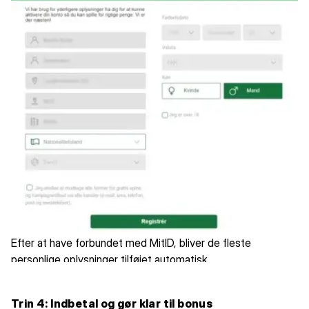
Efter at have forbundet med MitID, bliver de fleste
personlige oplysninger tilføjet automatisk.
Trin 4: Indbetal og gør klar til bonus