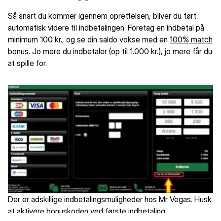
Så snart du kommer igennem oprettelsen, bliver du ført
automatisk videre til indbetalingen. Foretag en indbetal på
minimum 100 kr., og se din saldo vokse med en
100% match
bonus
. Jo mere du indbetaler (op til 1.000 kr.), jo mere får du
at spille for.
Der er adskillige indbetalingsmuligheder hos Mr Vegas. Husk
at aktivere bonuskoden ved første indbetaling.