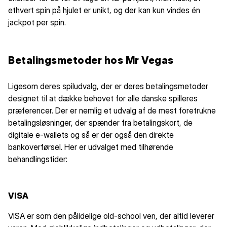
ethvert spin på hjulet er unikt, og der kan kun vindes én
jackpot per spin.
Betalingsmetoder hos Mr Vegas
Ligesom deres spiludvalg, der er deres betalingsmetoder
designet til at dække behovet for alle danske spilleres
præferencer. Der er nemlig et udvalg af de mest foretrukne
betalingsløsninger, der spænder fra betalingskort, de
digitale e-wallets og så er der også den direkte
bankoverførsel. Her er udvalget med tilhørende
behandlingstider:
VISA
VISA er som den pålidelige old-school ven, der altid leverer