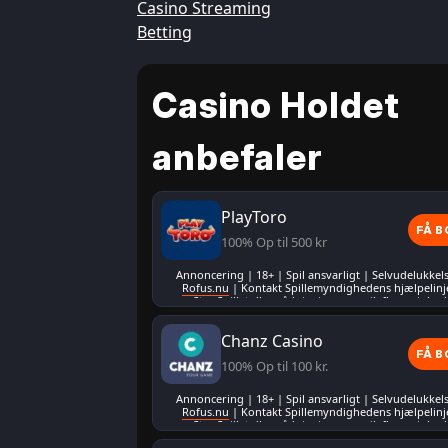
Casino Streaming
Betting
Casino Holdet
anbefaler
PlayToro
FÅ B
100% Op til 500 kr
Annoncering | 18+ | Spil ansvarligt | Selvudelukkels
Rofus.nu
| Kontakt Spillemyndighedens hjælpelinj
StopSpillet.dk
– rådgivning om spilafhængighed
spillemyndigheden.dk
|
Kræver tilmelding. Første indbetaling, nye spillere. Mi
Chanz Casino
100 kr. 10x gennemspilskrav (indb.+bonus) inden for 
(eks. (200+200)x10=4.000 kr.) Max 20 kr. pr. indsats.
FÅ B
100% Op til 100 kr.
spillemaskiner. Se alle vilkår. 18+|
Regler og vilkår
gæ
Annoncering | 18+ | Spil ansvarligt | Selvudelukkels
Rofus.nu
| Kontakt Spillemyndighedens hjælpelinj
StopSpillet.dk
– rådgivning om spilafhængighed
spillemyndigheden.dk
|