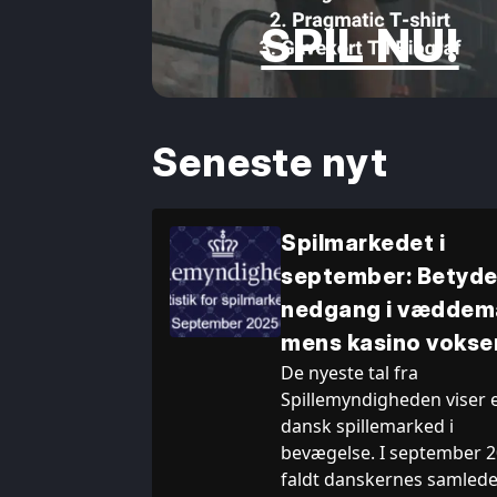
SPIL NU!
Seneste nyt
Spilmarkedet i
september: Betyde
nedgang i væddemå
mens kasino vokse
De nyeste tal fra
Spillemyndigheden viser 
dansk spillemarked i
bevægelse. I september 
faldt danskernes samled