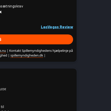
sætningskrav
x
LeoVegas Review
S
s.nu
| Kontakt Spillemyndighedens hjælpelinje på
ighed |
spillemyndigheden.dk
|
betalingen omsættes 10x indenfor 60 dage. F.eks.
r. Kun spilleautomater kan bruges til omsætning.
 efter oprettelse. Regler og vilkår gælder. Casino
n offentliggjorte tilbudsinformation.
LEDE
til