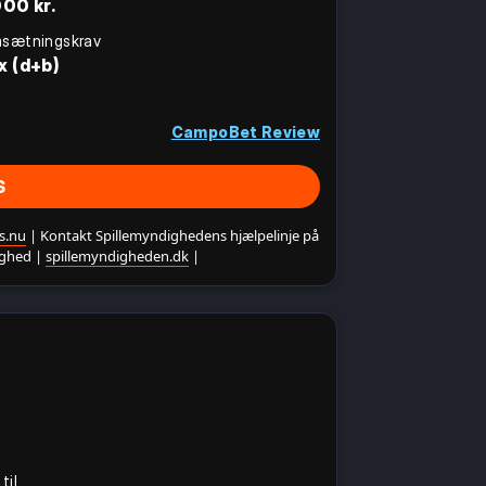
000 kr.
sætningskrav
x (d+b)
CampoBet Review
S
s.nu
| Kontakt Spillemyndighedens hjælpelinje på
ighed |
spillemyndigheden.dk
|
: 100 kr. Max. bonus: 1000 kr. Tilbuddet gælder kun
sættes 10 gange. Bonusser kan kun anvendes på
 vilkår gælder
. Casino Holdet er ikke ansvarlig for
rte tilbudsinformation.
til