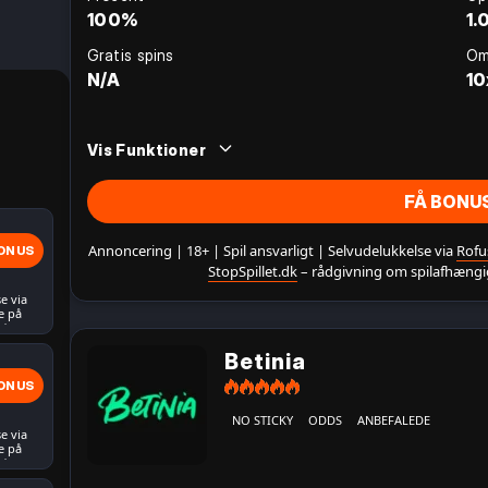
100%
1.
Gratis spins
Om
N/A
10
Vis Funktioner
FÅ BONU
Annoncering | 18+ | Spil ansvarligt | Selvudelukkelse via
Rofu
ONUS
StopSpillet.dk
– rådgivning om spilafhæng
Tilbud til nye spillere. Gælder indtil videre. Min. indbetaling
e via
ved første indbetaling. Det indbetalte og bonus beløb skal
e på
 |
udvalgte spilleautomater. Bonus er gyldig i 60 dage.
Regler og
eventuelle fejl i den offentliggjo
n. indb.
Betinia
60 dage
 Kun
ONUS
lder.
NO STICKY
ODDS
ANBEFALEDE
e via
e på
 |