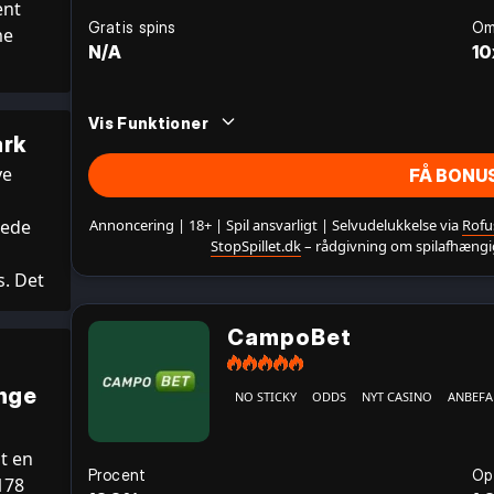
ent
Gratis spins
Om
me
N/A
10
Vis Funktioner
ark
ye
FÅ BONU
lede
Annoncering | 18+ | Spil ansvarligt | Selvudelukkelse via
Rofu
StopSpillet.dk
– rådgivning om spilafhæng
Min. indbetaling er 100 kr. og maks. bonus er 1.000 kr. Ind
s. Det
Indbetal 1.000 kr. og omsæt for 10.000 kr. og modtag 1.000 k
Aktiveres ved indbetaling under “mine tilbud” indenfor 30 dage
Holdet er ikke ansvarlig for eventuelle fejl i de
CampoBet
n
nge
NO STICKY
ODDS
NYT CASINO
ANBEFA
t en
Procent
Op 
178