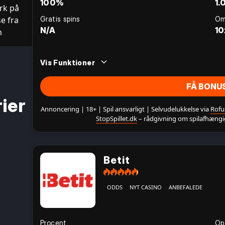
100%
1.
ark på
e fra
Gratis spins
Om
N/A
10
n
Vis Funktioner
FÅ BONU
ier
Annoncering | 18+ | Spil ansvarligt | Selvudelukkelse via
Rofu
StopSpillet.dk
– rådgivning om spilafhæng
Tilbud til nye spillere. Gælder indtil videre. Min. indbetaling
ved første indbetaling. Bonus og indbetalt beløb skal om
udvalgte spilleautomater. Bonus er gyldig i 60 dage.
Regler og
eventuelle fejl i den offentliggjo
Betit
ODDS
NYT CASINO
ANBEFALEDE
Procent
Op 