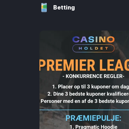
Betting