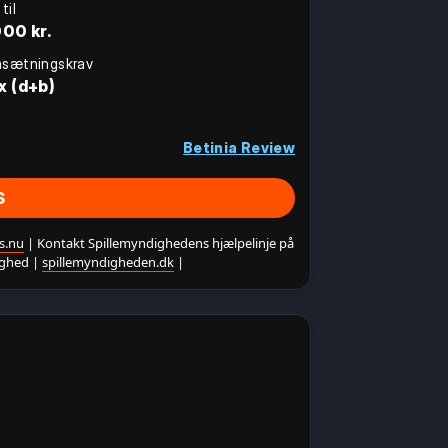
til
000 kr.
sætningskrav
x (d+b)
Betinia Review
S
s.nu
| Kontakt Spillemyndighedens hjælpelinje på
ighed |
spillemyndigheden.dk
|
: 100 kr. Max. bonus: 1000 kr. Tilbuddet gælder kun
 omsættes 10 gange. Bonusser kan kun anvendes på
 vilkår gælder
. Casino Holdet er ikke ansvarlig for
rte tilbudsinformation.