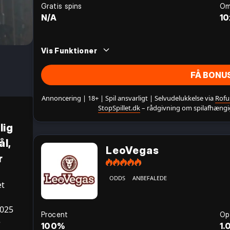
Gratis spins
Om
N/A
10
Vis Funktioner
FÅ BONU
Annoncering | 18+ | Spil ansvarligt | Selvudelukkelse via
Rofu
StopSpillet.dk
– rådgivning om spilafhæng
Tilbud til nye spillere. Gælder indtil videre. Min. indbetaling
lig
ved første indbetaling. Bonus og indbetalt beløb skal om
udvalgte spilleautomater. Bonus er gyldig i 60 dage.
Regler og
l,
eventuelle fejl i den offentliggjo
LeoVegas
r
ODDS
ANBEFALEDE
et
2025
Procent
Op 
e
100%
1.