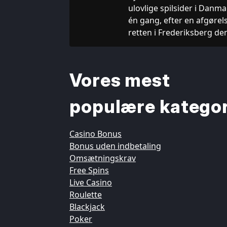
ulovlige spilsider i Danm
én gang, efter en afgørels
retten i Frederiksberg de
Vores mest
populære kategor
Casino Bonus
Bonus uden indbetaling
Omsætningskrav
Free Spins
Live Casino
Roulette
Blackjack
Poker