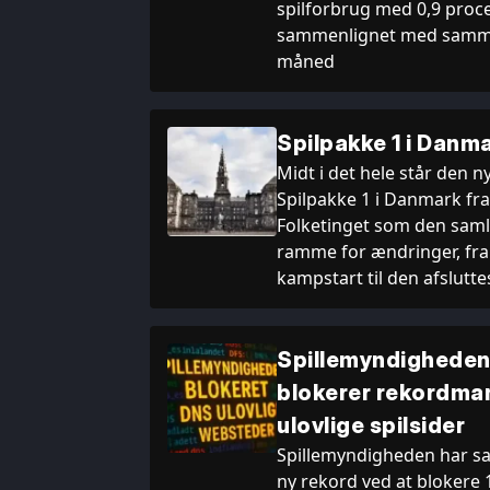
spilforbrug med 0,9 proc
sammenlignet med sam
måned
Spilpakke 1 i Danm
Midt i det hele står den n
Spilpakke 1 i Danmark fra
Folketinget som den sam
ramme for ændringer, fra
kampstart til den afslutte
Spillemyndighede
blokerer rekordma
ulovlige spilsider
Spillemyndigheden har sa
ny rekord ved at blokere 