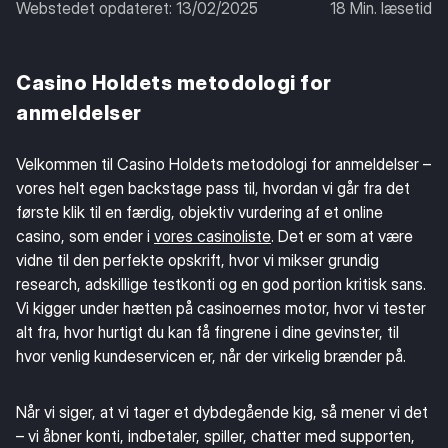
Webstedet opdateret: 13/02/2025
18 Min. læsetid
Casino Holdets metodologi for
anmeldelser
Velkommen til Casino Holdets metodologi for anmeldelser –
vores helt egen backstage pass til, hvordan vi går fra det
første klik til en færdig, objektiv vurdering af et online
casino, som ender i
vores casinoliste
. Det er som at være
vidne til den perfekte opskrift, hvor vi mikser grundig
research, adskillige testkonti og en god portion kritisk sans.
Vi kigger under hætten på casinoernes motor, hvor vi tester
alt fra, hvor hurtigt du kan få fingrene i dine gevinster, til
hvor venlig kundeservicen er, når der virkelig brænder på.
Når vi siger, at vi tager et dybdegående kig, så mener vi det
– vi åbner konti, indbetaler, spiller, chatter med supporten,