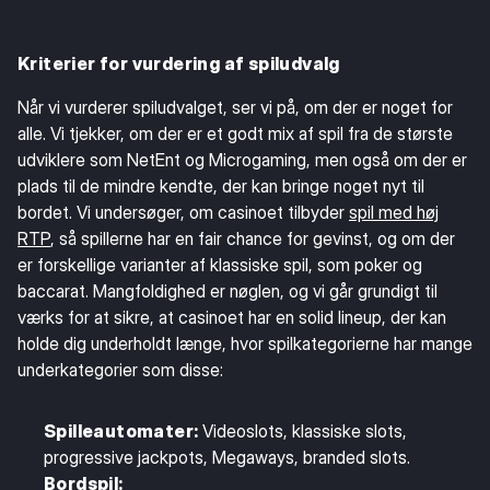
Kriterier for vurdering af spiludvalg
Når vi vurderer spiludvalget, ser vi på, om der er noget for
alle. Vi tjekker, om der er et godt mix af spil fra de største
udviklere som NetEnt og Microgaming, men også om der er
plads til de mindre kendte, der kan bringe noget nyt til
bordet. Vi undersøger, om casinoet tilbyder
spil med høj
RTP
, så spillerne har en fair chance for gevinst, og om der
er forskellige varianter af klassiske spil, som poker og
baccarat. Mangfoldighed er nøglen, og vi går grundigt til
værks for at sikre, at casinoet har en solid lineup, der kan
holde dig underholdt længe, hvor spilkategorierne har mange
underkategorier som disse:
Spilleautomater:
Videoslots, klassiske slots,
progressive jackpots, Megaways, branded slots.
Bordspil: