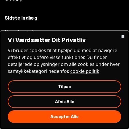
Sidste indlæg
Marathonbet
Vi Værdsætter Dit Privatliv
Mr Vegas
Vi bruger cookies til at hjælpe dig med at navigere
Videoslots
effektivt og udføre visse funktioner. Du finder
detaljerede oplysninger om alle cookies under hver
Lucky Vegas
samtykkekategori nedenfor.
cookie politik
Tilpas
Afvis Alle
Accepter Alle