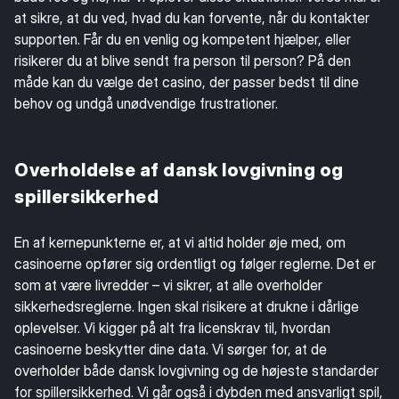
at sikre, at du ved, hvad du kan forvente, når du kontakter
supporten. Får du en venlig og kompetent hjælper, eller
risikerer du at blive sendt fra person til person? På den
måde kan du vælge det casino, der passer bedst til dine
behov og undgå unødvendige frustrationer.
Overholdelse af dansk lovgivning og
spillersikkerhed
En af kernepunkterne er, at vi altid holder øje med, om
casinoerne opfører sig ordentligt og følger reglerne. Det er
som at være livredder – vi sikrer, at alle overholder
sikkerhedsreglerne. Ingen skal risikere at drukne i dårlige
oplevelser. Vi kigger på alt fra licenskrav til, hvordan
casinoerne beskytter dine data. Vi sørger for, at de
overholder både dansk lovgivning og de højeste standarder
for spillersikkerhed. Vi går også i dybden med ansvarligt spil,