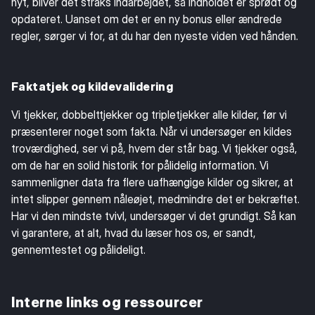
nyt, bliver det straks indarbejdet, så indholdet er sprødt og
opdateret. Uanset om det er en ny bonus eller ændrede
regler, sørger vi for, at du har den nyeste viden ved hånden.
Faktatjek og kildevalidering
Vi tjekker, dobbelttjekker og tripletjekker alle kilder, før vi
præsenterer noget som fakta. Når vi undersøger en kildes
troværdighed, ser vi på, hvem der står bag. Vi tjekker også,
om de har en solid historik for pålidelig information. Vi
sammenligner data fra flere uafhængige kilder og sikrer, at
intet slipper gennem nåleøjet, medmindre det er bekræftet.
Har vi den mindste tvivl, undersøger vi det grundigt. Så kan
vi garantere, at alt, hvad du læser hos os, er sandt,
gennemtestet og pålideligt.
Interne links og ressourcer