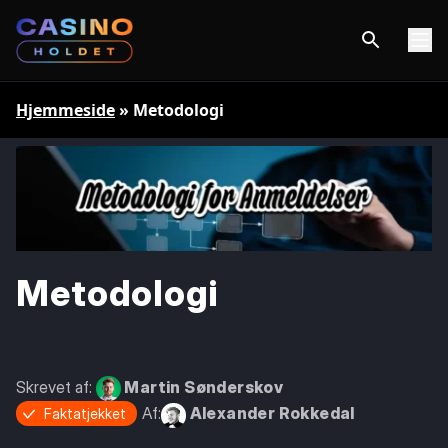
Hjemmeside
»
Metodologi
Metodologi
Skrevet af:
Martin Sønderskov
Af:
Alexander Rokkedal
Faktatjekket