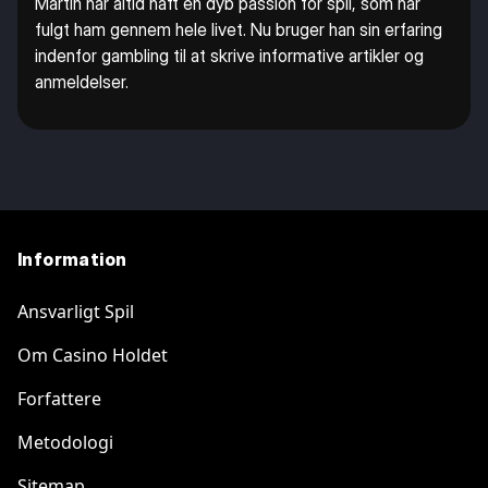
Martin har altid haft en dyb passion for spil, som har
fulgt ham gennem hele livet. Nu bruger han sin erfaring
indenfor gambling til at skrive informative artikler og
anmeldelser.
Information
Ansvarligt Spil
Om Casino Holdet
Forfattere
Metodologi
Sitemap