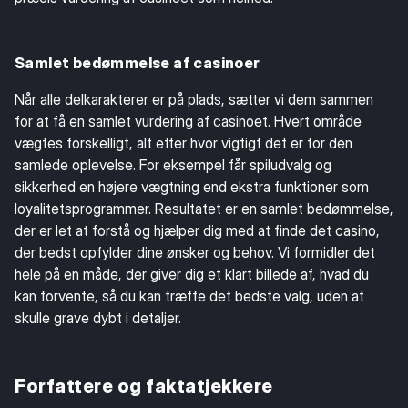
Samlet bedømmelse af casinoer
Når alle delkarakterer er på plads, sætter vi dem sammen
for at få en samlet vurdering af casinoet. Hvert område
vægtes forskelligt, alt efter hvor vigtigt det er for den
samlede oplevelse. For eksempel får spiludvalg og
sikkerhed en højere vægtning end ekstra funktioner som
loyalitetsprogrammer. Resultatet er en samlet bedømmelse,
der er let at forstå og hjælper dig med at finde det casino,
der bedst opfylder dine ønsker og behov. Vi formidler det
hele på en måde, der giver dig et klart billede af, hvad du
kan forvente, så du kan træffe det bedste valg, uden at
skulle grave dybt i detaljer.
Forfattere og faktatjekkere